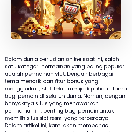
Dalam dunia perjudian online saat ini, salah
satu kategori permainan yang paling populer
adalah permainan slot. Dengan berbagai
tema menarik dan fitur bonus yang
menggiurkan, slot telah menjadi pilihan utama
bagi pemain di seluruh dunia. Namun, dengan
banyaknya situs yang menawarkan
permainan ini, penting bagi pemain untuk
memilih
yang terpercaya.
situs slot resmi
Dalam artikel ini, kami akan membahas