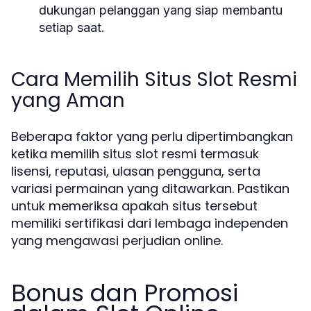
dukungan pelanggan yang siap membantu
setiap saat.
Cara Memilih Situs Slot Resmi
yang Aman
Beberapa faktor yang perlu dipertimbangkan
ketika memilih situs slot resmi termasuk
lisensi, reputasi, ulasan pengguna, serta
variasi permainan yang ditawarkan. Pastikan
untuk memeriksa apakah situs tersebut
memiliki sertifikasi dari lembaga independen
yang mengawasi perjudian online.
Bonus dan Promosi