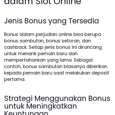
dalam Slot Online
Jenis Bonus yang Tersedia
Bonus dalam perjudian online bisa berupa
bonus sambutan, bonus setoran, dan
cashback. Setiap jenis bonus ini dirancang
untuk menarik pemain baru dan
mempertahankan yang lama. Sebagai
contoh, bonus sambutan biasanya diberikan
kepada pemain baru saat melakukan deposit
pertama.
Strategi Menggunakan Bonus
untuk Meningkatkan
Keuntungan