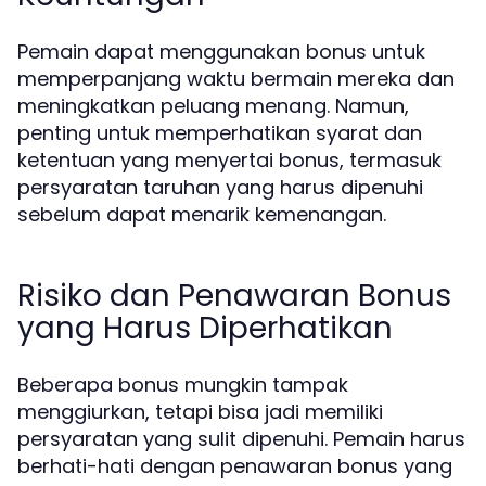
Pemain dapat menggunakan bonus untuk
memperpanjang waktu bermain mereka dan
meningkatkan peluang menang. Namun,
penting untuk memperhatikan syarat dan
ketentuan yang menyertai bonus, termasuk
persyaratan taruhan yang harus dipenuhi
sebelum dapat menarik kemenangan.
Risiko dan Penawaran Bonus
yang Harus Diperhatikan
Beberapa bonus mungkin tampak
menggiurkan, tetapi bisa jadi memiliki
persyaratan yang sulit dipenuhi. Pemain harus
berhati-hati dengan penawaran bonus yang