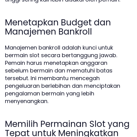
Menetapkan Budget dan
Manajemen Bankroll
Manajemen bankroll adalah kunci untuk
bermain slot secara bertanggung jawab.
Pemain harus menetapkan anggaran
sebelum bermain dan mematuhi batas
tersebut. Ini membantu mencegah
pengeluaran berlebihan dan menciptakan
pengalaman bermain yang lebih
menyenangkan.
Memilih Permainan Slot yang
Tepat untuk Meningkatkan