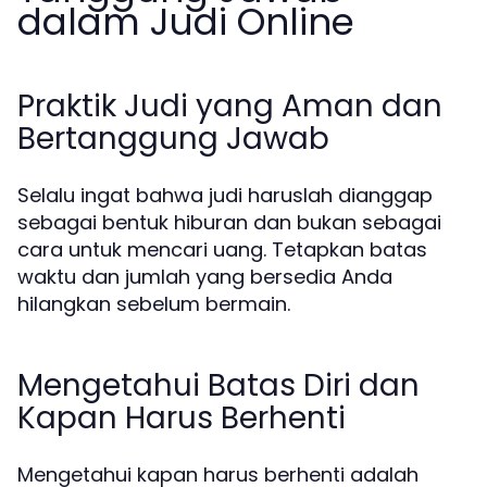
dalam Judi Online
Praktik Judi yang Aman dan
Bertanggung Jawab
Selalu ingat bahwa judi haruslah dianggap
sebagai bentuk hiburan dan bukan sebagai
cara untuk mencari uang. Tetapkan batas
waktu dan jumlah yang bersedia Anda
hilangkan sebelum bermain.
Mengetahui Batas Diri dan
Kapan Harus Berhenti
Mengetahui kapan harus berhenti adalah