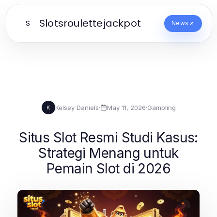
Slotsroulettejackpot
S
News
Kelsey Daniels
·
May 11, 2026
·
Gambling
K
Situs Slot Resmi Studi Kasus:
Strategi Menang untuk
Pemain Slot di 2026