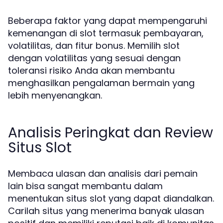
Beberapa faktor yang dapat mempengaruhi
kemenangan di slot termasuk pembayaran,
volatilitas, dan fitur bonus. Memilih slot
dengan volatilitas yang sesuai dengan
toleransi risiko Anda akan membantu
menghasilkan pengalaman bermain yang
lebih menyenangkan.
Analisis Peringkat dan Review
Situs Slot
Membaca ulasan dan analisis dari pemain
lain bisa sangat membantu dalam
menentukan situs slot yang dapat diandalkan.
Carilah situs yang menerima banyak ulasan