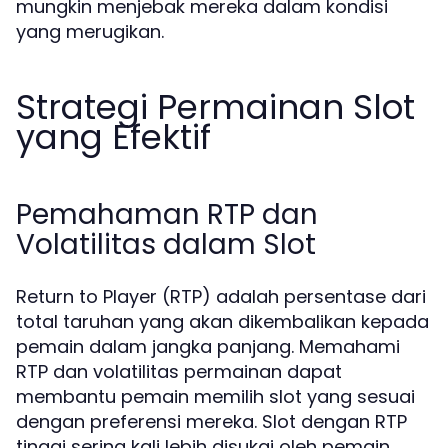
mungkin menjebak mereka dalam kondisi
yang merugikan.
Strategi Permainan Slot
yang Efektif
Pemahaman RTP dan
Volatilitas dalam Slot
Return to Player (RTP) adalah persentase dari
total taruhan yang akan dikembalikan kepada
pemain dalam jangka panjang. Memahami
RTP dan volatilitas permainan dapat
membantu pemain memilih slot yang sesuai
dengan preferensi mereka. Slot dengan RTP
tinggi sering kali lebih disukai oleh pemain.