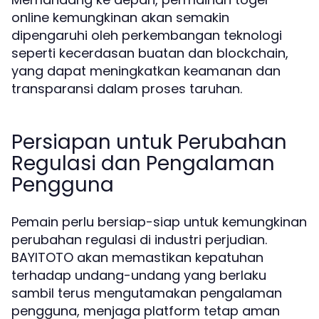
online kemungkinan akan semakin
dipengaruhi oleh perkembangan teknologi
seperti kecerdasan buatan dan blockchain,
yang dapat meningkatkan keamanan dan
transparansi dalam proses taruhan.
Persiapan untuk Perubahan
Regulasi dan Pengalaman
Pengguna
Pemain perlu bersiap-siap untuk kemungkinan
perubahan regulasi di industri perjudian.
BAYITOTO akan memastikan kepatuhan
terhadap undang-undang yang berlaku
sambil terus mengutamakan pengalaman
pengguna, menjaga platform tetap aman