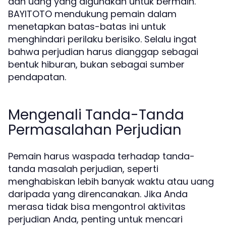
dan uang yang digunakan untuk bermain.
BAYITOTO mendukung pemain dalam
menetapkan batas-batas ini untuk
menghindari perilaku berisiko. Selalu ingat
bahwa perjudian harus dianggap sebagai
bentuk hiburan, bukan sebagai sumber
pendapatan.
Mengenali Tanda-Tanda
Permasalahan Perjudian
Pemain harus waspada terhadap tanda-
tanda masalah perjudian, seperti
menghabiskan lebih banyak waktu atau uang
daripada yang direncanakan. Jika Anda
merasa tidak bisa mengontrol aktivitas
perjudian Anda, penting untuk mencari