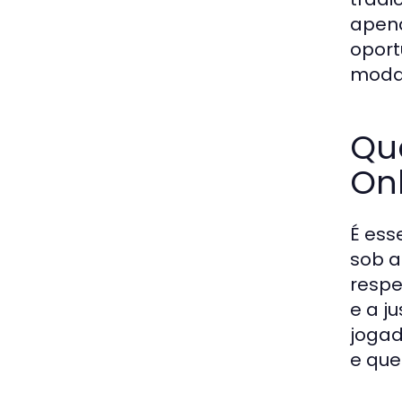
apen
oport
moda
Qu
On
É ess
sob a
respe
e a j
jogad
e que