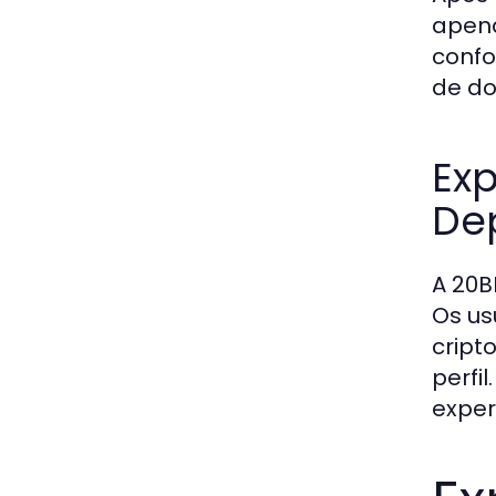
apena
confo
de do
Ex
De
A 20B
Os us
cript
perfi
exper