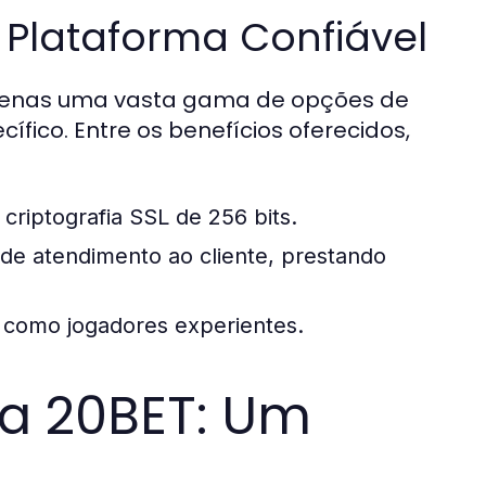
 Plataforma Confiável
apenas uma vasta gama de opções de
ico. Entre os benefícios oferecidos,
criptografia SSL de 256 bits.
de atendimento ao cliente, prestando
 como jogadores experientes.
a 20BET: Um