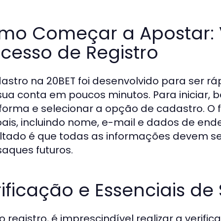
mo Começar a Apostar: 
cesso de Registro
astro na 20BET foi desenvolvido para ser rá
 sua conta em poucos minutos. Para iniciar, 
forma e selecionar a opção de cadastro. O f
ais, incluindo nome, e-mail e dados de end
ltado é que todas as informações devem se
aques futuros.
ificação e Essenciais d
o registro, é imprescindível realizar a verif