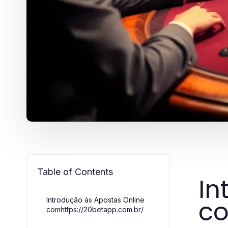
Table of Contents
In
c
Introdução às Apostas Online
comhttps://20betapp.com.br/