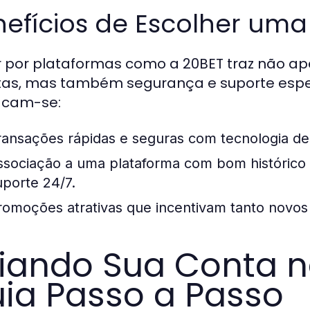
efícios de Escolher uma
 por plataformas como a 20BET traz não 
as, mas também segurança e suporte específ
acam-se:
ransações rápidas e seguras com tecnologia de 
ssociação a uma plataforma com bom histórico 
uporte 24/7.
romoções atrativas que incentivam tanto novos
iando Sua Conta n
ia Passo a Passo