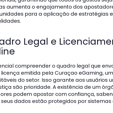
as aumenta o engajamento dos apostador
unidades para a aplicação de estratégias e
lidades.
adro Legal e Licenciame
line
encial compreender o quadro legal que envo
 licença emitida pela Curaçao eGaming, u
itáveis do setor. Isso garante aos usuário
ustiça são prioridade. A existência de um órg
ores podem apostar com confiança, saben
 seus dados estão protegidos por sistema